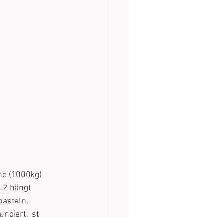
ne (1000kg) 
.2 hängt 
asteln. 
ngiert, ist 