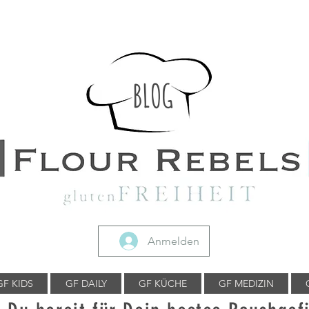
BLOG
Anmelden
GF KIDS
GF DAILY
GF KÜCHE
GF MEDIZIN