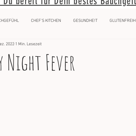
t Du bereit für Dein bestes Bauchgef
CHGEFÜHL
CHEF'S KITCHEN
GESUNDHE!T
GLUTENFREIH
Dez. 2022
1 Min. Lesezeit
 Night Fever