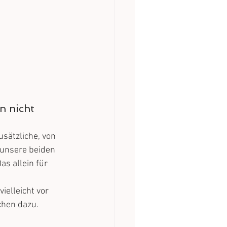
n nicht 
sätzliche, von 
 unsere beiden 
s allein für 
elleicht vor 
hen dazu. 