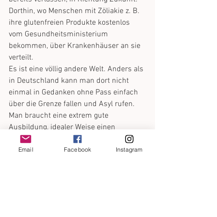
Dorthin, wo Menschen mit Zöliakie z. B. 
ihre glutenfreien Produkte kostenlos 
vom Gesundheitsministerium 
bekommen, über Krankenhäuser an sie 
verteilt. 
Es ist eine völlig andere Welt. Anders als 
in Deutschland kann man dort nicht 
einmal in Gedanken ohne Pass einfach 
über die Grenze fallen und Asyl rufen. 
Man braucht eine extrem gute 
Ausbildung, idealer Weise einen 
Hochschulabschluss und ganz 
Email
Facebook
Instagram
besondere Fähigkeiten, die man alle im 
einzelnen nachweisen muss, bevor die 
Regierung auch nur anfängt, über eine 
Aufenthaltserlaubnis nachzudenken.
Nichts ist nur Licht, es wird auch 