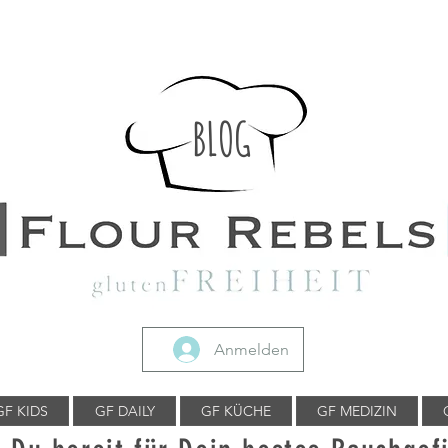
BLOG
Anmelden
GF KIDS
GF DAILY
GF KÜCHE
GF MEDIZIN