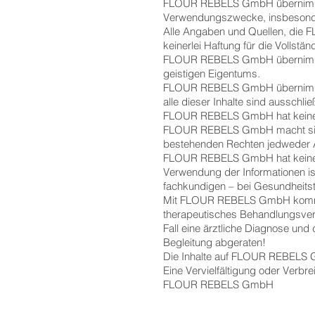
FLOUR REBELS GmbH übernimmt kei
Verwendungszwecke, insbesonde
Alle Angaben und Quellen, die F
keinerlei Haftung für die Vollst
FLOUR REBELS GmbH übernimmt be
geistigen Eigentums.
FLOUR REBELS GmbH übernimmt kei
alle dieser Inhalte sind ausschli
FLOUR REBELS GmbH hat keinerle
FLOUR REBELS GmbH macht sich d
bestehenden Rechten jedweder 
FLOUR REBELS GmbH hat keinen Ei
Verwendung der Informationen ist
fachkundigen – bei Gesundheits
Mit FLOUR REBELS GmbH kommt du
therapeutisches Behandlungsverh
Fall eine ärztliche Diagnose und
Begleitung abgeraten!
Die Inhalte auf FLOUR REBELS Gm
Eine Vervielfältigung oder Verbr
FLOUR REBELS GmbH