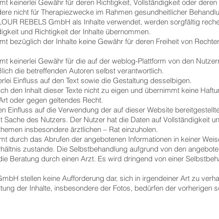
nerlei Gewähr für deren Richtigkeit, Vollständigkeit oder deren 
re nicht für Therapiezwecke im Rahmen gesundheitlicher Behand
LOUR REBELS GmbH als Inhalte verwendet, werden sorgfältig recher
ändigkeit und Richtigkeit der Inhalte übernommen.
züglich der Inhalte keine Gewähr für deren Freiheit von Rechten D
nerlei Gewähr für die auf der weblog-Plattform von den Nutzern e
eßlich die betreffenden Autoren selbst verantwortlich.
i Einfluss auf den Text sowie die Gestaltung desselbigen.
en Inhalt dieser Texte nicht zu eigen und übernimmt keine Haftung
Art oder gegen geltendes Recht.
nfluss auf die Verwendung der auf dieser Website bereitgestellten
 Sache des Nutzers. Der Nutzer hat die Daten auf Vollständigkeit u
themen insbesondere ärztlichen – Rat einzuholen.
rch das Abrufen der angebotenen Informationen in keiner Weise 
ältnis zustande. Die Selbstbehandlung aufgrund von den angeboten
 die Beratung durch einen Arzt. Es wird dringend von einer Selbstb
bH stellen keine Aufforderung dar, sich in irgendeiner Art zu verh
eitung der Inhalte, insbesondere der Fotos, bedürfen der vorherigen