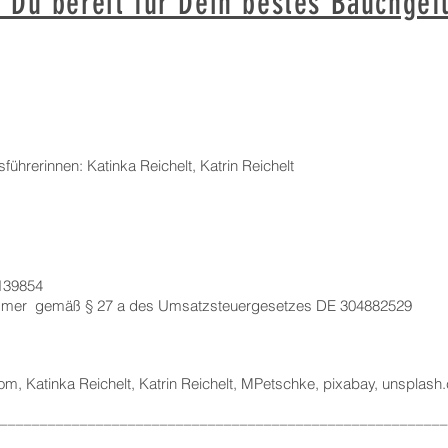
t Du bereit für Dein bestes Bauchgef
führerinnen: Katinka Reichelt, Katrin Reichelt
139854
ummer g
emäß § 27 a des Umsatzsteuergesetzes DE 304882529
com, Katinka Reichelt, Katrin Reichelt, MPetschke, pixabay, u
nsplash
––––––––––––––––––––––––––––––––––––––––––––––––––––––––