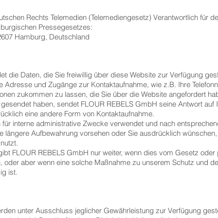
tschen Rechts Telemedien (Telemediengesetz) Verantwortlich für den
mburgischen Pressegesetzes:
, 22607 Hamburg, Deutschland
 Daten, die Sie freiwillig über diese Website zur Verfügung geste
re Adresse und Zugänge zur Kontaktaufnahme, wie z.B. Ihre Telef
ionen zukommen zu lassen, die Sie über die Website angefordert ha
l gesendet haben, sendet FLOUR REBELS GmbH seine Antwort auf Ih
rücklich eine andere Form von Kontaktaufnahme.
h für interne administrative Zwecke verwendet und nach entspreche
 eine längere Aufbewahrung vorsehen oder Sie ausdrücklich wünsc
nutzt.
gibt FLOUR REBELS GmbH nur weiter, wenn dies vom Gesetz oder p
rn, oder aber wenn eine solche Maßnahme zu unserem Schutz und de
 ist.
erden unter Ausschluss jeglicher Gewährleistung zur Verfügung gest