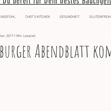
t Du bereit für Dein bestes Bauchgef
CHGEFÜHL
CHEF'S KITCHEN
GESUNDHE!T
GLUTENFREIH
 Jan. 2017
1 Min. Lesezeit
burger Abendblatt k