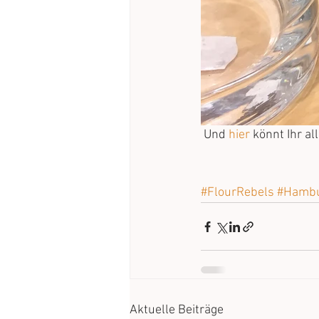
 Und 
hier
 könnt Ihr a
#FlourRebels
#Hambu
Aktuelle Beiträge