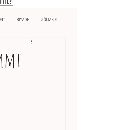
ühl?
EIT
RIYADH
ZÖLIAKIE
ommt