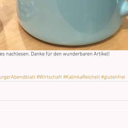
lles nachlesen. Danke für den wunderbaren Artikel!
rgerAbendblatt
#Wirtschaft
#KatinkaReichelt
#glutenfrei