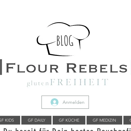
BLOG
Anmelden
GF KIDS
GF DAILY
GF KÜCHE
GF MEDIZIN