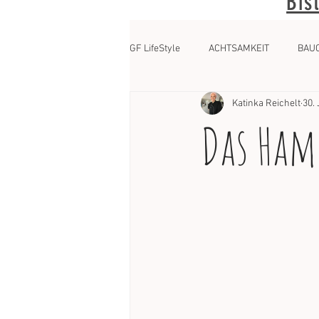
Bis
GF LifeStyle
ACHTSAMKEIT
BAU
Katinka Reichelt
30.
Das Ham