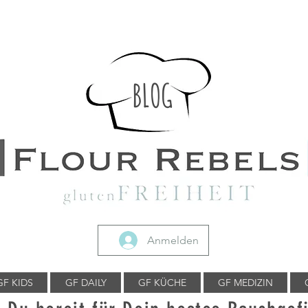
BLOG
Anmelden
GF KIDS
GF DAILY
GF KÜCHE
GF MEDIZIN