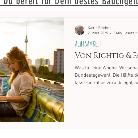
t Du bereit für Dein bestes Bauchgef
Katrin Reichelt
2. März 2025
3 Min. Lesezeit
ACHTSAMKEIT
Von Richtig & 
Was für eine Woche. Wir scha
Bundestagswahl. Die Hälfte 
lässt sie ratlos zurück, egal,
schaut. Das ist an sich noch
jedoch ungewöhnlich ist, ist d
Rechthaben-Wollens. Aus dem
subventionierte Denunziations
andere anderer Meinung sind, 