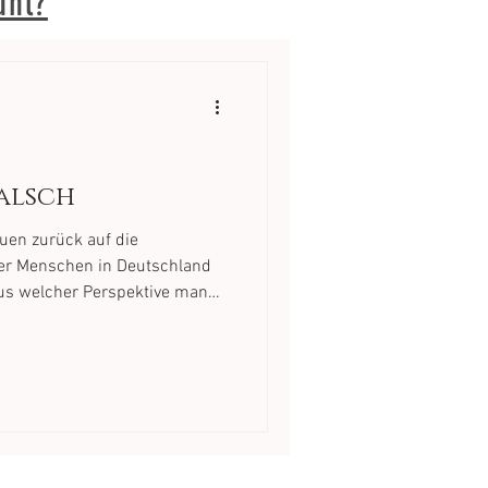
ühl?
Falsch
uen zurück auf die
der Menschen in Deutschland
 aus welcher Perspektive man
 nicht ungewöhnlich. Was
ie Unerbittlichkeit des
 Boden schießen staatlich
-Büros, in denen wir, falls
unseren Opa, die Tante, die
beste Freundin, unsere Teeanger und die wied