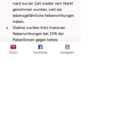
nach kurzer Zeit wieder vom Markt 
genommen wurden, weil sie 
lebensgefährliche Nebenwirkungen 
haben.
Statine wurden trotz massiver 
Nebenwirkungen bei 25% der 
PatientInnen gegen hohes 
Cholesterin verschrieben. Heute 
weiß man, dass es wirklich nur bei 
Email
Facebook
Instagram
massivster Überhöhung überhaupt 
schädlich fürs Herz ist.
Calcium, das Frauen in der 
Menopause regelmäßig zur 
Stärkung ihrer Knochen empfohlen 
wird, entpuppt sich gerade als 
hinterhältiger Feind des Herzens.
Ebenso wie die Hormone, die die 
Hitzewallungen der Wechseljahre 
unterdrücken und die 