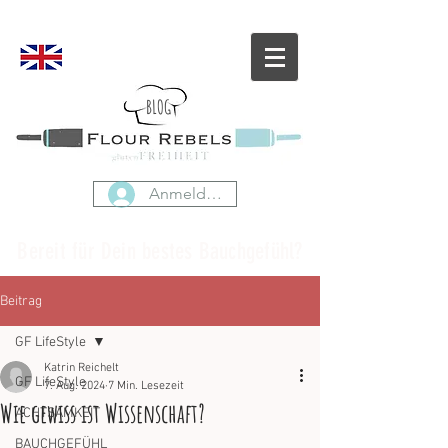
BLOG
Anmelden
Bereit für Dein bestes Bauchgefühl?
Beitrag
GF LifeStyle
Katrin Reichelt
GF LifeStyle
7. Aug. 2024
7 Min. Lesezeit
Wie gewiss ist Wissenschaft?
ACHTSAMKEIT
BAUCHGEFÜHL