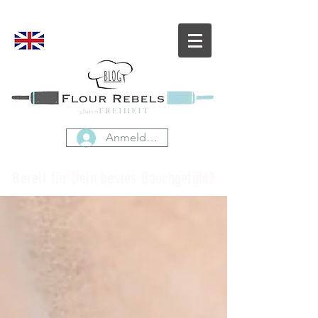
BLOG
Anmelden
Bereit für Dein bestes Bauchgefühl?