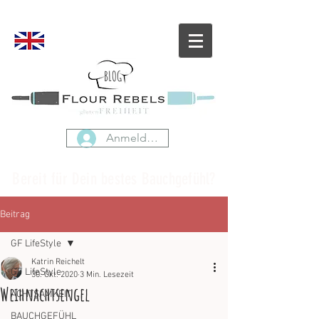
BLOG
Anmelden
Bereit für Dein bestes Bauchgefühl?
Beitrag
GF LifeStyle
Katrin Reichelt
GF LifeStyle
30. Okt. 2020
3 Min. Lesezeit
Weihnachtsengel
ACHTSAMKEIT
BAUCHGEFÜHL