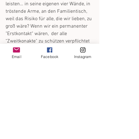
leisten… in seine eigenen vier Wände, in 
tröstende Arme, an den Familientisch, 
weil das Risiko für alle, die wir lieben, zu 
groß wäre? Wenn wir ein permanenter 
"Erstkontakt" wären,  der alle 
"Zweitkonakte" zu schützen verpflichtet 
ist? Wenn der Kontakt zwischen Himmel 
und Erde, zwischen Erde und Himmel 
Email
Facebook
Instagram
tatsächlich abreißen müsste? Wie 
zerbrechlich kann es noch werden?