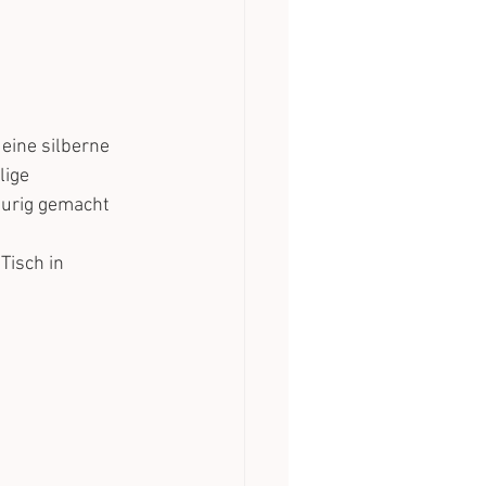
eine silberne 
ige 
aurig gemacht 
Tisch in 