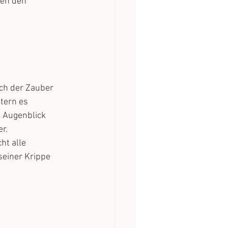
sen den 
ich der Zauber 
tern es 
n Augenblick 
r. 
ht alle 
einer Krippe 