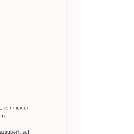
l, von meinen 
em 
ezaubert, auf 