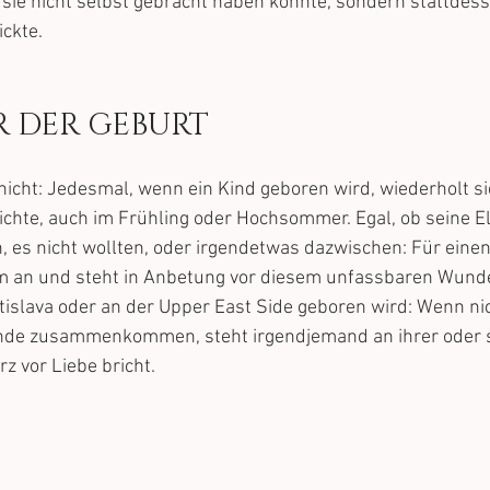
sie nicht selbst gebracht haben konnte, sondern stattdes
ckte. 
R DER GEBURT
 nicht: Jedesmal, wenn ein Kind geboren wird, wiederholt s
chte, auch im Frühling oder Hochsommer. Egal, ob seine El
, es nicht wollten, oder irgendetwas dazwischen: Für eine
em an und steht in Anbetung vor diesem unfassbaren Wunde
atislava oder an der Upper East Side geboren wird: Wenn nic
nde zusammenkommen, steht irgendjemand an ihrer oder s
z vor Liebe bricht.  