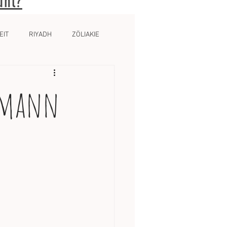
ühl?
EIT
RIYADH
ZÖLIAKIE
tsmann