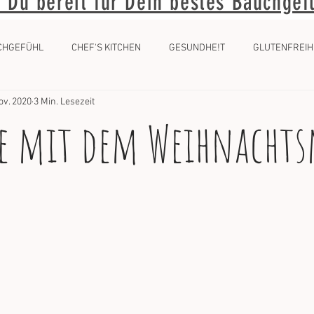
t Du bereit für Dein bestes Bauchgef
CHGEFÜHL
CHEF'S KITCHEN
GESUNDHE!T
GLUTENFREIH
ov. 2020
3 Min. Lesezeit
he mit dem Weihnach