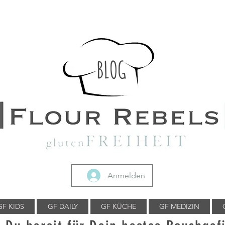
BLOG
Anmelden
GF KIDS
GF DAILY
GF KÜCHE
GF MEDIZIN