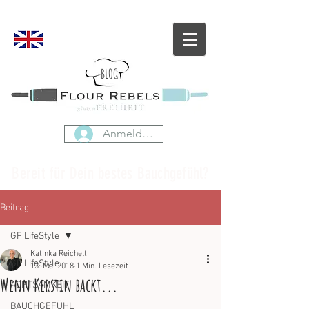
BLOG
Anmelden
Bereit für Dein bestes Bauchgefühl?
Beitrag
GF LifeStyle
Katinka Reichelt
GF LifeStyle
13. Mai 2018
1 Min. Lesezeit
Wenn Kerstin backt...
ACHTSAMKEIT
BAUCHGEFÜHL