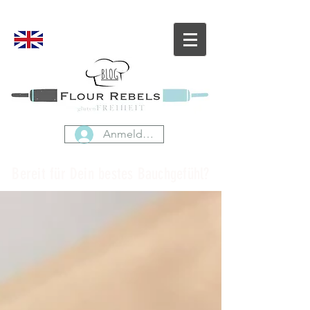
BLOG
Anmelden
Bereit für Dein bestes Bauchgefühl?