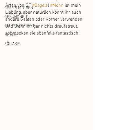
Arten von GF 
#Bagels
! 
#Mohn
 ist mein 
CHEF'S KITCHEN
Liebling, aber natürlich könnt ihr auch 
GESUNDHE!T
andere Saaten oder Körner verwenden. 
GLUTENFREIHEIT
Und wenn ihr gar nichts draufstreut, 
schmecken sie ebenfalls fantastisch!
RIYADH
ZÖLIAKIE