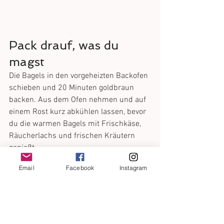
Pack drauf, was du 
magst
Die Bagels in den vorgeheizten Backofen 
schieben und 20 Minuten goldbraun 
backen. Aus dem Ofen nehmen und auf 
einem Rost kurz abkühlen lassen, bevor 
du die warmen Bagels mit Frischkäse, 
Räucherlachs und frischen Kräutern 
genießt. 
Email
Facebook
Instagram
#Bagels
#Mohnbagels
#Brötchen
#glutenfrei
#glutenintoleranz
#laktosefrei
#eifrei
#zöliakie
#selbstgebacken
#rezept
#flourrebels
#katinka
#pizzamix