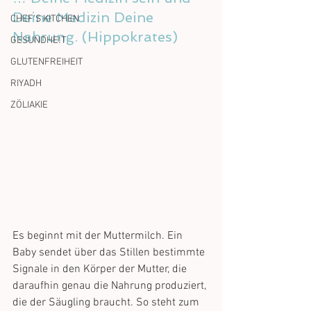
Deine Medizin Deine 
CHEF'S KITCHEN
Nahrung. (Hippokrates)
GESUNDHE!T
GLUTENFREIHEIT
RIYADH
ZÖLIAKIE
Es beginnt mit der Muttermilch. Ein 
Baby sendet über das Stillen bestimmte 
Signale in den Körper der Mutter, die 
daraufhin genau die Nahrung produziert, 
die der Säugling braucht. So steht zum 