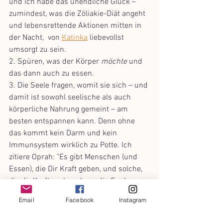
und ich habe das unendliche Glück – 
zumindest, was die Zöliakie-Diät angeht 
und lebensrettende Aktionen mitten in 
der Nacht,  von 
Katinka
 liebevollst 
umsorgt zu sein. 
2. Spüren, was der Körper 
möchte
 und 
das dann auch zu essen. 
3. Die Seele fragen, womit sie sich – und 
damit ist sowohl seelische als auch 
körperliche Nahrung gemeint – am 
besten entspannen kann. Denn ohne 
das kommt kein Darm und kein 
Immunsystem wirklich zu Potte. Ich 
zitiere Oprah: "Es gibt Menschen (und 
Essen), die Dir Kraft geben, und solche, 
die dir Kraft rauben. Lass die Sucker 
gehen."
Email
Facebook
Instagram
4. Versuchen, aus all dem, was deine 
Zöliakie und der Rest vom Leben dir 