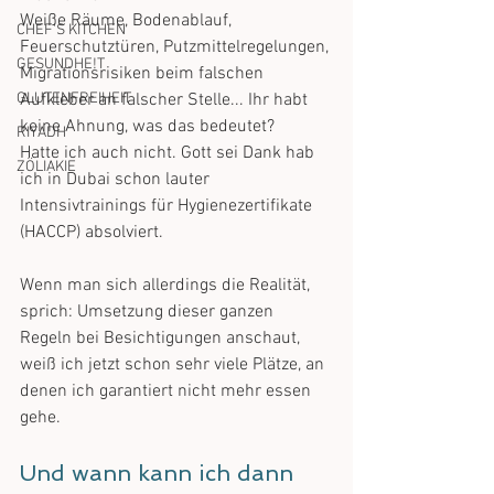
Weiße Räume, Bodenablauf, 
CHEF'S KITCHEN
Feuerschutztüren, Putzmittelregelungen, 
GESUNDHE!T
Migrationsrisiken beim falschen 
GLUTENFREIHEIT
Aufkleber an falscher Stelle... Ihr habt 
keine Ahnung, was das bedeutet?
RIYADH
Hatte ich auch nicht. Gott sei Dank hab 
ZÖLIAKIE
ich in Dubai schon lauter 
Intensivtrainings für Hygienezertifikate 
(HACCP) absolviert.
Wenn man sich allerdings die Realität, 
sprich: Umsetzung dieser ganzen 
Regeln bei Besichtigungen anschaut, 
weiß ich jetzt schon sehr viele Plätze, an 
denen ich garantiert nicht mehr essen 
gehe.
Und wann kann ich dann 