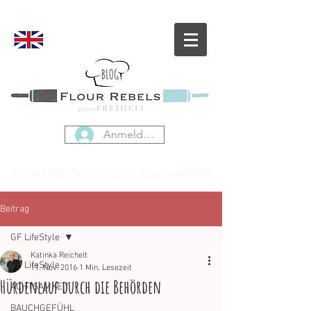
BLOG
Anmelden
Bereit für Dein bestes Bauchgefühl?
Beitrag
GF LifeStyle
Katinka Reichelt
GF LifeStyle
11. Nov. 2016
1 Min. Lesezeit
Hürdenlauf durch die Behörden
ACHTSAMKEIT
BAUCHGEFÜHL